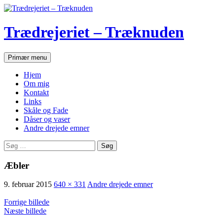
Hop
til
indhold
Trædrejeriet – Træknuden
Søg
Primær menu
Hjem
Om mig
Kontakt
Links
Skåle og Fade
Dåser og vaser
Andre drejede emner
Søg
efter:
Æbler
9. februar 2015
640 × 331
Andre drejede emner
Forrige billede
Næste billede