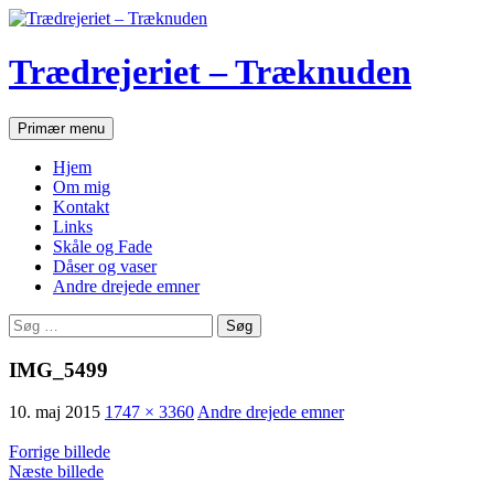
Hop
til
indhold
Trædrejeriet – Træknuden
Søg
Primær menu
Hjem
Om mig
Kontakt
Links
Skåle og Fade
Dåser og vaser
Andre drejede emner
Søg
efter:
IMG_5499
10. maj 2015
1747 × 3360
Andre drejede emner
Forrige billede
Næste billede