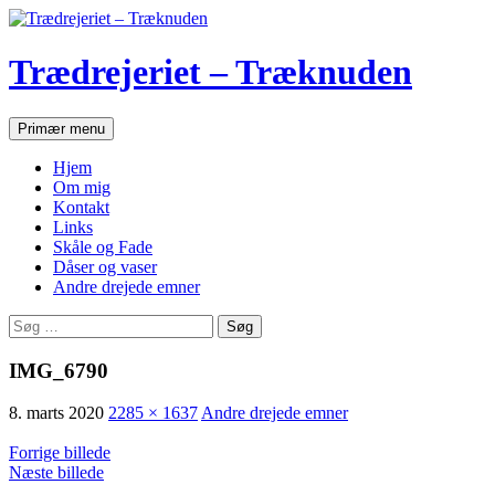
Hop
til
indhold
Trædrejeriet – Træknuden
Søg
Primær menu
Hjem
Om mig
Kontakt
Links
Skåle og Fade
Dåser og vaser
Andre drejede emner
Søg
efter:
IMG_6790
8. marts 2020
2285 × 1637
Andre drejede emner
Forrige billede
Næste billede