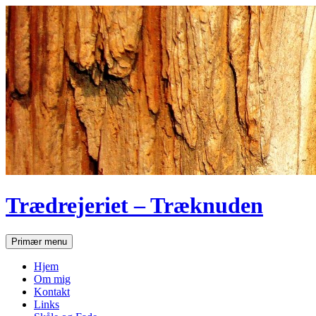
Hop
til
indhold
Trædrejeriet – Træknuden
Søg
Primær menu
Hjem
Om mig
Kontakt
Links