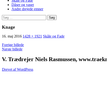
Skåle og Fade
Dåser og vaser
Andre drejede emner
Søg
efter:
Knage
16. maj 2016
1428 × 1921
Skåle og Fade
Forrige billede
Næste billede
V. Trædrejer Niels Rasmussen, www.traek
Drevet af WordPress