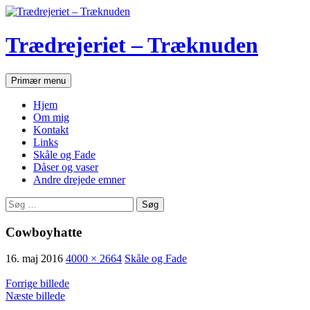
Hop
til
indhold
Trædrejeriet – Træknuden
Søg
Primær menu
Hjem
Om mig
Kontakt
Links
Skåle og Fade
Dåser og vaser
Andre drejede emner
Søg
efter:
Cowboyhatte
16. maj 2016
4000 × 2664
Skåle og Fade
Forrige billede
Næste billede